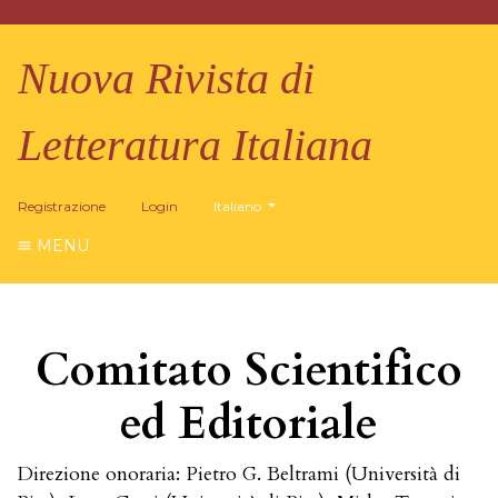
Nuova Rivista di
Letteratura Italiana
##plugins.themes.healthSciences.language.
Registrazione
Login
Italiano
MENU
Comitato Scientifico
ed Editoriale
Direzione onoraria: Pietro G. Beltrami (Università di